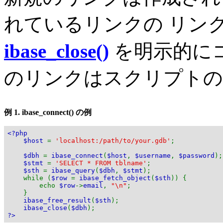
れているリンクの リンク
ibase_close()
を明示的に
のリンクはスクリプトの
例 1.
ibase_connect()
の例
<?php
$host
=
'localhost:/path/to/your.gdb'
;
$dbh
=
ibase_connect
(
$host
,
$username
,
$password
);
$stmt
=
'SELECT * FROM tblname'
;
$sth
=
ibase_query
(
$dbh
,
$stmt
);
while (
$row
=
ibase_fetch_object
(
$sth
)) {
echo
$row
->
email
,
"\n"
;
}
ibase_free_result
(
$sth
);
ibase_close
(
$dbh
);
?>